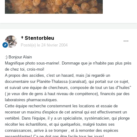
† Stentorbleu
Posté(e)
le 24 février 2004
:) Bonjour Alain
Magnifique photo sous-marine!. Dommage que je n'habite pas plus près
de chez toi, crois-moi!
A propos des ascidies, c'est un hasard, mais j'ai regardé un
documentaire sur Planète-Thalassa (canalsat), qui portait sur ce sujet,
et suivait une équipe de chercheurs, composée de tout un tas d"huiles"
( je veux dire de gens à haut niveau de compétence), financés par des
laboratoires pharmaceutiques.
Cette équipe recherche constemment les locations et essaie de
recenser un maximu d'espèce de cet animal qui est effectivement un
vertébré. Dans l'équipe, il y a un spécialiste, systématicien, qui plonge
récolter les échantillons, et qui quelquefois, malgré toutes ses
connaissances, arrive à se tromper , et à remonter des espèces
ressemblantes! Ca ne doit pas être facile tous les jours!