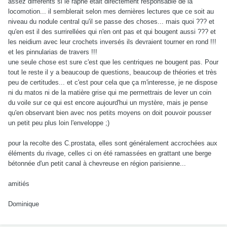
assez différents si le raphé était directement responsable de la
locomotion... il semblerait selon mes dernières lectures que ce soit au
niveau du nodule central qu'il se passe des choses... mais quoi ??? et
qu'en est il des surrirellées qui n'en ont pas et qui bougent aussi ??? et
les neidium avec leur crochets inversés ils devraient tourner en rond !!!
et les pinnularias de travers !!!
une seule chose est sure c'est que les centriques ne bougent pas. Pour
tout le reste il y a beaucoup de questions, beaucoup de théories et très
peu de certitudes... et c'est pour cela que ça m'interesse, je ne dispose
ni du matos ni de la matière grise qui me permettrais de lever un coin
du voile sur ce qui est encore aujourd'hui un mystère, mais je pense
qu'en observant bien avec nos petits moyens on doit pouvoir pousser
un petit peu plus loin l'enveloppe ;)
pour la recolte des C.prostata, elles sont généralement accrochées aux
éléments du rivage, celles ci on été ramassées en grattant une berge
bétonnée d'un petit canal à chevreuse en région parisienne...
amitiés
Dominique