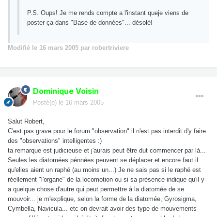
P.S. Oups! Je me rends compte a l'instant queje viens de
poster ça dans "Base de données"... désolé!
Modifié
le 16 mars 2005
par robertriviere
Dominique Voisin
Posté(e)
le 16 mars 2005
Salut Robert,
C'est pas grave pour le forum "observation" il n'est pas interdit d'y faire
des "observations" intelligentes :)
ta remarque est judicieuse et j'aurais peut être dut commencer par là...
Seules les diatomées pénnées peuvent se déplacer et encore faut il
qu'elles aient un raphé (au moins un...) Je ne sais pas si le raphé est
réellement "l'organe" de la locomotion ou si sa présence indique qu'il y
a quelque chose d'autre qui peut permettre à la diatomée de se
mouvoir... je m'explique, selon la forme de la diatomée, Gyrosigma,
Cymbella, Navicula... etc on devrait avoir des type de mouvements