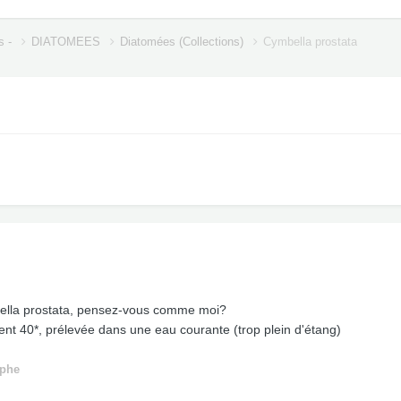
s -
DIATOMEES
Diatomées (Collections)
Cymbella prostata
bella prostata, pensez-vous comme moi?
ment 40*, prélevée dans une eau courante (trop plein d'étang)
iphe