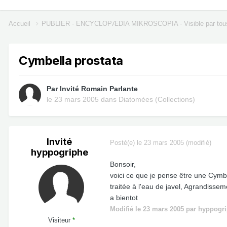
Accueil
PUBLIER - ENCYCLOPÆDIA MIKROSCOPIA - Visible par tou
Cymbella prostata
Par Invité Romain Parlante
le 23 mars 2005
dans
Diatomées (Collections)
Invité
Posté(e)
le 23 mars 2005
(modifié)
hyppogriphe
Bonsoir,
voici ce que je pense être une Cym
traitée à l'eau de javel, Agrandisse
a bientot
Modifié
le 23 mars 2005
par hyppogr
Visiteur
*