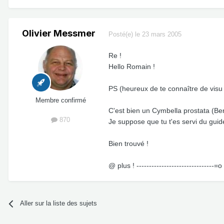
Olivier Messmer
Posté(e)
le 23 mars 2005
Re !
Hello Romain !
PS (heureux de te connaître de visu 
Membre confirmé
C'est bien un Cymbella prostata (Be
870
Je suppose que tu t'es servi du guid
Bien trouvé !
@ plus ! -------------------------------=o 
Aller sur la liste des sujets