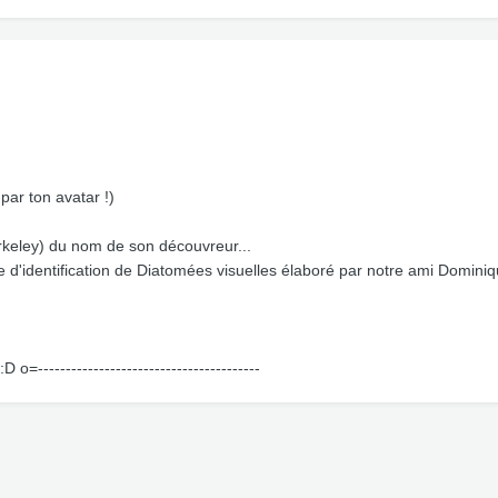
par ton avatar !)
rkeley) du nom de son découvreur...
e d'identification de Diatomées visuelles élaboré par notre ami Domini
:D o=----------------------------------------