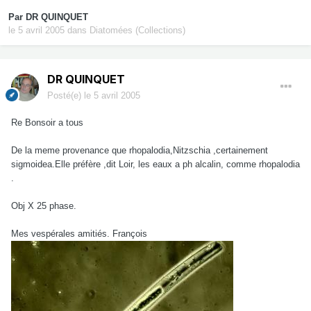
Par
DR QUINQUET
le 5 avril 2005
dans
Diatomées (Collections)
DR QUINQUET
Posté(e)
le 5 avril 2005
Re Bonsoir a tous
De la meme provenance que rhopalodia,Nitzschia ,certainement
sigmoidea.Elle préfère ,dit Loir, les eaux a ph alcalin, comme rhopalodia
.
Obj X 25 phase.
Mes vespérales amitiés. François