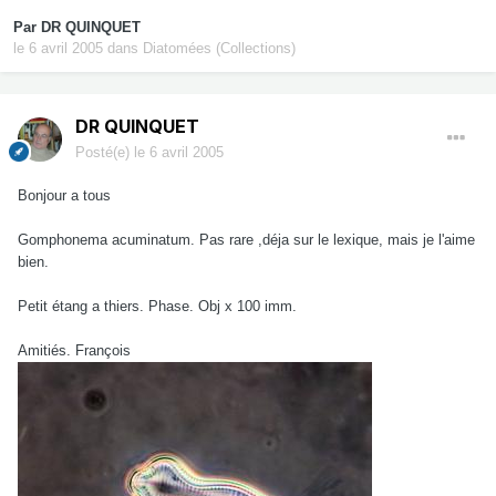
Par
DR QUINQUET
le 6 avril 2005
dans
Diatomées (Collections)
DR QUINQUET
Posté(e)
le 6 avril 2005
Bonjour a tous
Gomphonema acuminatum. Pas rare ,déja sur le lexique, mais je l'aime
bien.
Petit étang a thiers. Phase. Obj x 100 imm.
Amitiés. François