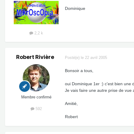
Dominique
2,2 k
Robert Rivière
Posté(e)
le 22 avril 2005
Bonsoir a tous,
oui Dominique 1er :) c'est bien une 
Je vais faire une autre prise de vue
Membre confirmé
Amitié,
592
Robert