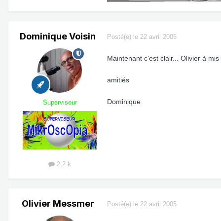
Dominique Voisin
Posté(e)
le 22 avril 2005
Maintenant c'est clair... Olivier à mis 
amitiés
Dominique
Superviseur
2,2 k
Olivier Messmer
Posté(e)
le 22 avril 2005