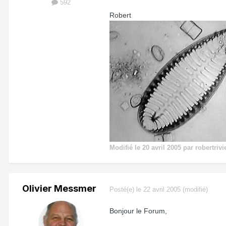
592
Robert
Modifié
le 20 avril 2005
par robertrivi
Olivier Messmer
Posté(e)
le 22 avril 2005
(modifié)
Bonjour le Forum,