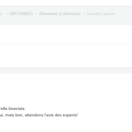
s -
DIATOMEES
Diatomées (Collections)
Surirella capronii
ella biseriata.
ui, mais bon, attendons l'avis des experts!