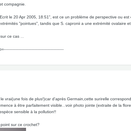
 et compagnie.
rit le 20 Apr 2005, 18:51", est ce un problème de perspective ou est ce
xtrémités "pointues", tandis que S. capronii a une extrémité ovalaire et 
sur ce cas ...
o=-----------------------------------------
 le vrai(une fois de plus!)car d'après Germain,cette surirelle correspond
ence à être parfaitement visible...voir photo jointe (extraite de la flo
spèce sensible à la pollution!!
 point sur ce crochet?