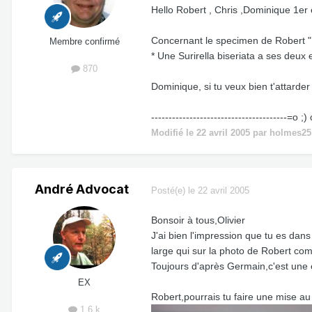
Hello Robert , Chris ,Dominique 1er
Concernant le specimen de Robert "Ec
Membre confirmé
* Une Surirella biseriata a ses deux e
870
Dominique, si tu veux bien t'attarder 
---------------------------------------=o ;) 
Modifié
le 22 avril 2005
par holmes25
André Advocat
Posté(e)
le 22 avril 2005
Bonsoir à tous,Olivier
J'ai bien l'impression que tu es dans
large qui sur la photo de Robert comm
Toujours d'après Germain,c'est une e
EX
Robert,pourrais tu faire une mise au
1,6 k