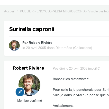
Accueil
PUBLIER - ENCYCLOPÆDIA MIKROSCOPIA - Visible par tou
Surirella capronii
Par
Robert Rivière
le 20 avril 2005
dans
Diatomées (Collections)
Robert Rivière
Posté(e)
le 20 avril 2005
(modifié)
Bonsoir les diatomistes!
Pour celle la je pencherais pour Surir
Suis-je dans le vrai? Je pense que o
Membre confirmé
Amicalement,