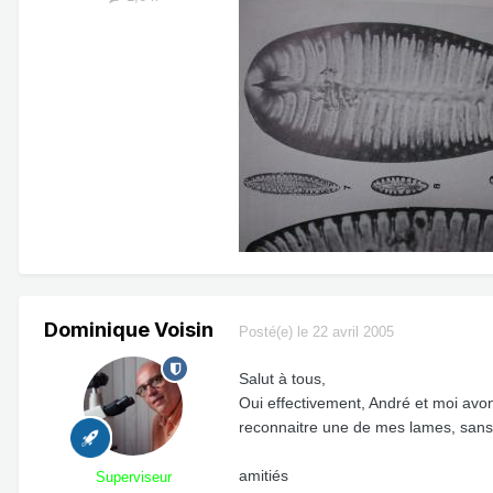
Dominique Voisin
Posté(e)
le 22 avril 2005
Salut à tous,
Oui effectivement, André et moi avon
reconnaitre une de mes lames, sans
amitiés
Superviseur