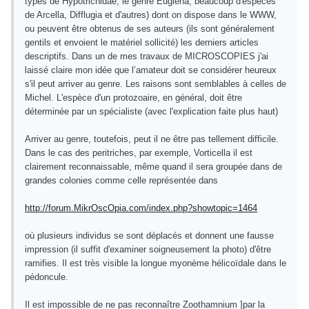
types de Hypotrichidae, le genre Euglena, beaucoup d'espèces
de Arcella, Difflugia et d'autres) dont on dispose dans le WWW,
ou peuvent être obtenus de ses auteurs (ils sont généralement
gentils et envoient le matériel sollicité) les derniers articles
descriptifs. Dans un de mes travaux de MICROSCOPIES j'ai
laissé claire mon idée que l’amateur doit se considérer heureux
s'il peut arriver au genre. Les raisons sont semblables à celles de
Michel. L'espèce d'un protozoaire, en général, doit être
déterminée par un spécialiste (avec l'explication faite plus haut)
Arriver au genre, toutefois, peut il ne être pas tellement difficile.
Dans le cas des peritriches, par exemple, Vorticella il est
clairement reconnaissable, même quand il sera groupée dans de
grandes colonies comme celle représentée dans
http://forum.MikrOscOpia.com/index.php?showtopic=1464
où plusieurs individus se sont déplacés et donnent une fausse
impression (il suffit d'examiner soigneusement la photo) d'être
ramifies. Il est très visible la longue myonème hélicoïdale dans le
pédoncule.
Il est impossible de ne pas reconnaître Zoothamnium ]par la