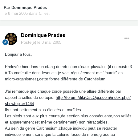
Par
Dominique Prades
le 8 mai 2005
dans
Ciliés.
Dominique Prades
Posté(e)
le 8 mai 2005
Bonjour à tous,
Prélevée hier dans un étang de rétention d'eaux pluviales (il en existe 3
à Tournefeuille dans lesquels je vais régulièrement me "fournir" en
micro-organismes),cette forme différente de Carchésium.
J'ai remarqué que chaque zoïde possède une allure différente par
rapport à celles de ce topic.
http://forum.MikrOscOpia.com/index.php?
showtopic=1464
Ils sont nettement plus élancés et ovoïdes.
Les pieds sont eux plus courts,de section plus conséquente,non vrillés
et apparemment (et même certainement) non rétractables.
Au sein du genre Carchésium,chaque individu peut se rétracter
individuellement sans que la colonie fasse de même,grâce au