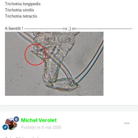
Trichotria longipedis
Trichotria similis
Trichotria tetractis
A bientôt ! -------------------------------=o ;) o=---------------------------------------------
Michel Verolet
Posté(e)
le 9 mai 2005