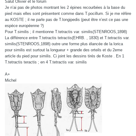
Salut Olivier et le forum
Je n’ai pas de photos montrant les 2 épines recourbées à la base du
pied mais elles sont présentent comme dans T.pocillum. Si je me réfère
au KOSTE ; il ne parle pas de T.longipedis (peut être n’est ce pas une
espèce européenne ?)
Pour T.similis ; il mentionne T.tetractis var. similis(STENROOS,1898)
La différence entre T.tetractis tetractis(EHRB. , 1830) et T.tetractis var.
similis(STENROOS,1898) outre une forme plus élancée de la lorica
pour similis est surtout la longueur + grande des orteils et du 2eme
article du pied pour similis. Ci joint les dessins tirés de Koste . En 1
T.tetractis teractis ; en 4 T.tetractis var. similis
A+
Michel