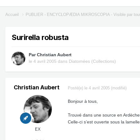
Accueil
PUBLIER - ENCYCLOPÆDIA MIKROSCOPIA - Visible par tou
Surirella robusta
Par
Christian Aubert
le 4 avril 2005
dans
Diatomées (Collections)
Christian Aubert
Posté(e)
le 4 avril 2005
(modifié)
Bonjour à tous,
Trouvé dans une source en Ardèche, 
Celle-ci s’est ouverte sous la lamel
EX