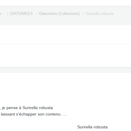
s -
DIATOMEES
Diatomées (Collections)
Surirella robusta
je pense à Surirella robusta
le laissant s’échapper son contenu ….
Surirella robusta