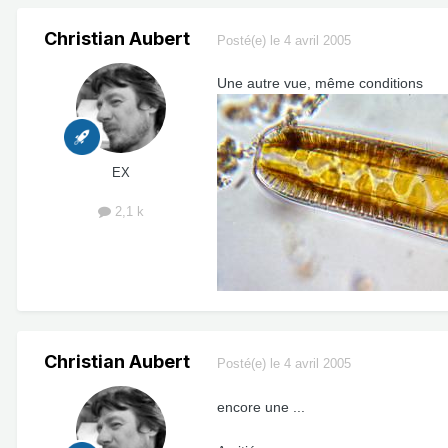
Christian Aubert
Posté(e)
le 4 avril 2005
Une autre vue, même conditions
EX
2,1 k
Christian Aubert
Posté(e)
le 4 avril 2005
encore une ...