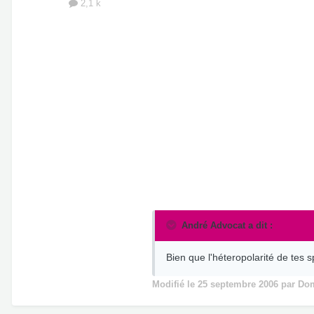
2,1 k
André Advocat a dit :
Bien que l'héteropolarité de tes 
Modifié
le 25 septembre 2006
par Dom