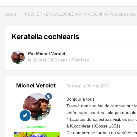
Accueil
PUBLIER - ENCYCLOPÆDIA MIKROSCOPIA - Visible par tou
Keratella cochlearis
Par
Michel Verolet
le 30 mai 2005
dans
- Rotifères
Michel Verolet
Posté(e)
le 30 mai 2005
Bonjour à tous
Trouvé dans un lac de retenue sur le
antérieures courtes , plaque dorsal
4 facettes dorsales(pas visibles sur
à K.cochlearis(Gosse 1851)
Superviseur
De nombreuse formes ou variétés en 