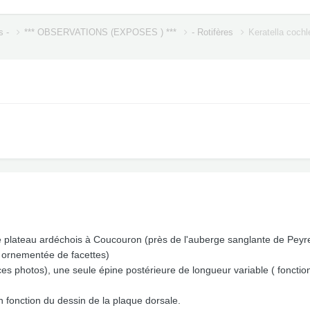
s -
*** OBSERVATIONS (EXPOSES ) ***
- Rotifères
Keratella cochl
 plateau ardéchois à Coucouron (près de l'auberge sanglante de Peyrebei
e ornementée de facettes)
 ces photos), une seule épine postérieure de longueur variable ( foncti
fonction du dessin de la plaque dorsale.