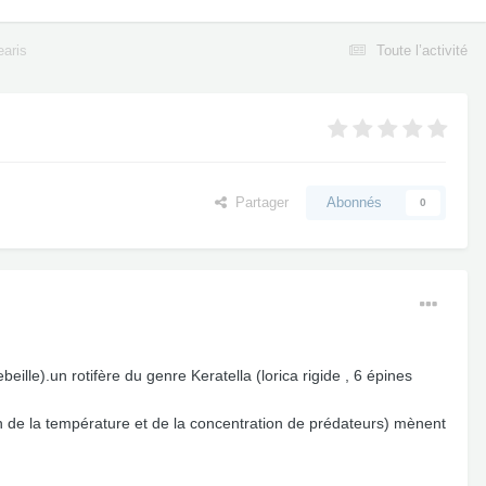
earis
Toute l’activité
Partager
Abonnés
0
lle).un rotifère du genre Keratella (lorica rigide , 6 épines
on de la température et de la concentration de prédateurs) mènent