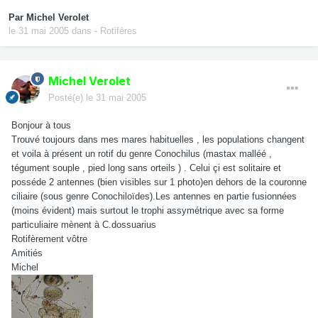
Par
Michel Verolet
le 31 mai 2005
dans
- Rotifères
Michel Verolet
Posté(e)
le 31 mai 2005
Bonjour à tous
Trouvé toujours dans mes mares habituelles , les populations changent
et voila à présent un rotif du genre Conochilus (mastax malléé ,
tégument souple , pied long sans orteils ) . Celui çi est solitaire et
posséde 2 antennes (bien visibles sur 1 photo)en dehors de la couronne
ciliaire (sous genre Conochiloïdes).Les antennes en partie fusionnées
(moins évident) mais surtout le trophi assymétrique avec sa forme
particuliaire mènent à C.dossuarius
Rotifèrement vôtre
Amitiés
Michel