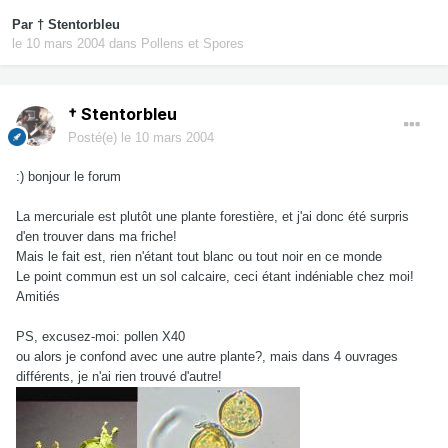
Par
† Stentorbleu
le 10 mars 2004
dans
Pollens et Spores
† Stentorbleu
Posté(e)
le 10 mars 2004
:) bonjour le forum
La mercuriale est plutôt une plante forestière, et j'ai donc été surpris
d'en trouver dans ma friche!
Mais le fait est, rien n'étant tout blanc ou tout noir en ce monde
Le point commun est un sol calcaire, ceci étant indéniable chez moi!
Amitiés
PS, excusez-moi: pollen X40
ou alors je confond avec une autre plante?, mais dans 4 ouvrages
différents, je n'ai rien trouvé d'autre!