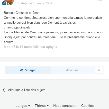
Posté(e)
le 16 mars 2004
Bonsoir Christian et Jean
Comme le confirme Jean,c'est bien une mercuriale,mais la mercuriale
annuelle,qui est bien dans son élément à savoir,les
champs,jardins,etc..
L'autre Mercuriale:Mercurialis perennis,qui est vivace comme son nom
l'indique,est par contre une forestière....Je la présenterais quand elle
fleurira!
Modifié
le 16 mars 2004
par aphylla
Partager
Abonnés
0
Aller sur la liste des sujets
Langue
Thème
Nous contacter
Cookies