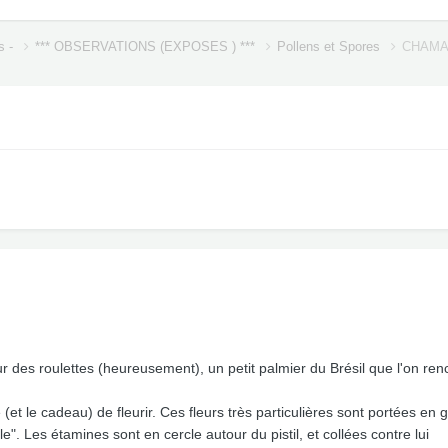
s -
*** OBSERVATIONS (EXPOSES ) ***
Pollens et Spores
CHAMA
ur des roulettes (heureusement), un petit palmier du Brésil que l'on re
se (et le cadeau) de fleurir. Ces fleurs très particulières sont portées e
le". Les étamines sont en cercle autour du pistil, et collées contre lui