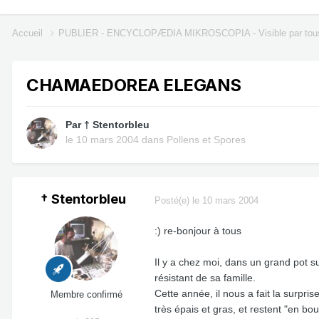
Accueil
PUBLIER - ENCYCLOPÆDIA MIKROSCOPIA - Visible par tou
CHAMAEDOREA ELEGANS
Par
† Stentorbleu
le 10 mars 2004
dans
Pollens et Spores
† Stentorbleu
Posté(e)
le 10 mars 2004
:) re-bonjour à tous
Il y a chez moi, dans un grand pot s
résistant de sa famille.
Cette année, il nous a fait la surpri
Membre confirmé
très épais et gras, et restent "en bou