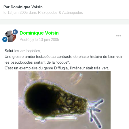
Par
Dominique Voisin
le 13 juin 2005
dans
Rhizopodes & Actinopodes
Dominique Voisin
Posté(e)
le 13 juin 2005
Salut les amibophiles,
Une grosse amibe testacée au contraste de phase histoire de bien voir
les pseudopodes sortant de la "coque".
C'est un exemplaire du genre Difflugia, l'intèrieur était très vert.