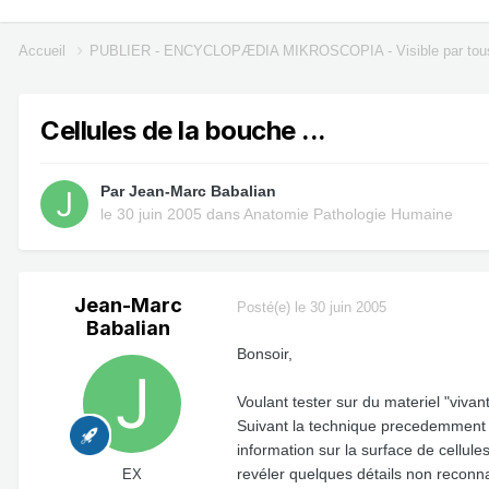
Accueil
PUBLIER - ENCYCLOPÆDIA MIKROSCOPIA - Visible par tou
Cellules de la bouche ...
Par
Jean-Marc Babalian
le 30 juin 2005
dans
Anatomie Pathologie Humaine
Jean-Marc
Posté(e)
le 30 juin 2005
Babalian
Bonsoir,
Voulant tester sur du materiel "vivant
Suivant la technique precedemment dec
information sur la surface de cellul
revéler quelques détails non reconna
EX