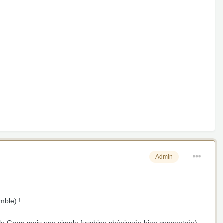
Admin
emble
) !
as le Gram mais une simple fuschine phéniquée bien concentrée)