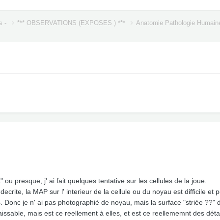
s -
*** OBSERVATIONS (EXPOSES ) ***
Anatomie Pathologie Humai
" ou presque, j' ai fait quelques tentative sur les cellules de la joue.
rite, la MAP sur l' interieur de la cellule ou du noyau est difficile et
es. Donc je n' ai pas photographié de noyau, mais la surface "striée ??
issable, mais est ce reellement à elles, et est ce reellememnt des déta