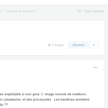
ne
Cellules de la bouche ...
Toute l’activité
Partager
Abonnés
0
 peu exploitable à mon gout. L' image renvoie de meilleurs
" du cytoplasme, et des procaryotes . Les bactéries semblent
ils ??