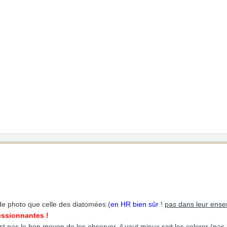
de photo que celle des diatomées (
en HR bien sûr
!
pas dans leur ens
essionnantes !
st pas le bon moyen de les observer, il vaut mieux soit les colorer (p