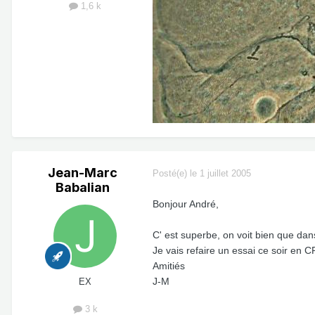
1,6 k
Jean-Marc
Posté(e)
le 1 juillet 2005
Babalian
Bonjour André,
C' est superbe, on voit bien que dan
Je vais refaire un essai ce soir en 
Amitiés
J-M
EX
3 k