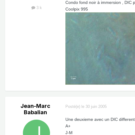
Condo fond noir à immersion , DIC 
3 k
Coolpix 995
Jean-Marc
Posté(e)
le 30 juin 2005
Babalian
Une deuxieme avec un DIC different
A+
J-M