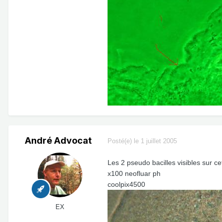
André Advocat
Posté(e)
le 1 juillet 2005
Les 2 pseudo bacilles visibles sur c
x100 neofluar ph
coolpix4500
EX