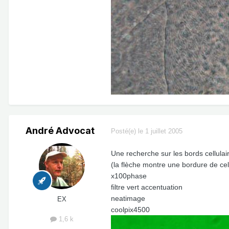
André Advocat
Posté(e)
le 1 juillet 2005
Une recherche sur les bords cellula
(la flèche montre une bordure de cel
x100phase
filtre vert accentuation
neatimage
EX
coolpix4500
1,6 k