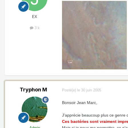
EX
3 k
Tryphon M
Posté(e)
le 30 juin 2005
Bonsoir Jean Marc,
J’apprécie beaucoup plus ce genre 
Ces bactéries sont vraiment impr
Mais si je peux me permettre, ce n’e
Admin