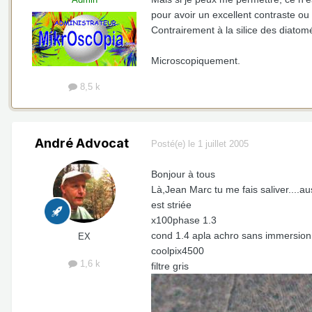
pour avoir un excellent contraste ou
Contrairement à la silice des diatomée
Microscopiquement.
8,5 k
André Advocat
Posté(e)
le 1 juillet 2005
Bonjour à tous
Là,Jean Marc tu me fais saliver....a
est striée
x100phase 1.3
cond 1.4 apla achro sans immersion
EX
coolpix4500
1,6 k
filtre gris