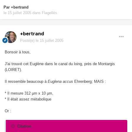
Par
+bertrand
le 15 juillet 2005
dans
Flagellés.
+bertrand
Posté(e)
le 15 juillet 2005
Bonsoir à tous,
J'ai trouvé cet Euglène dans le canal du loing, près de Montargis
(LOIRET).
Il ressemble beaucoup à
Euglena accus
Ehrenberg; MAIS :
* Il mesure 312 µm x 10 µm,
* Il était assez métabolique
Or :
Citation