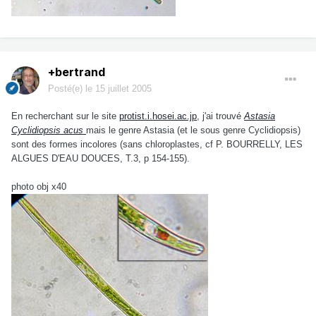
+bertrand
Posté(e)
le 15 juillet 2005
En recherchant sur le site
protist.i.hosei.ac.jp
, j'ai trouvé
Astasia
Cyclidiopsis acus
mais le genre Astasia (et le sous genre Cyclidiopsis)
sont des formes incolores (sans chloroplastes, cf P. BOURRELLY, LES
ALGUES D'EAU DOUCES, T.3, p 154-155).
photo obj x40