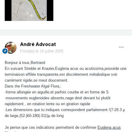
André Advocat
Posté(e)
le 16 juillet 2005
Bonjour à tous,Bertrand
En suivant Streble et Krauter,Euglena acus ou acutissima,possède une
terminaison effilée transparente,est discrètement métabolique voir
carrément rigide,se meut doucement.
Dans the Freshwater Algal Flora,:
-forme allongée en aiguille,et parfois courbe et en forme de S
-mouvements euglenoides absents,nage droit devant lui plutôt
rapidement , en rotation lente ou en giration rapide
-Les dimensions que tu indiques correspondent parfaitement !(7-28.3 µ
de large,(52-)60-180(-311)µ de long
Je pense que ces indications permettent de confirmer
Euglena acus