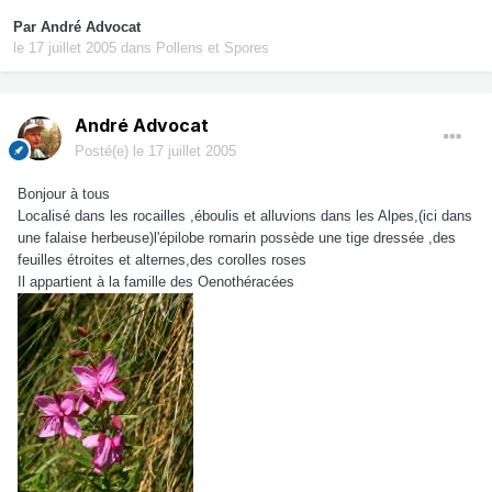
Par
André Advocat
le 17 juillet 2005
dans
Pollens et Spores
André Advocat
Posté(e)
le 17 juillet 2005
Bonjour à tous
Localisé dans les rocailles ,éboulis et alluvions dans les Alpes,(ici dans
une falaise herbeuse)l'épilobe romarin possède une tige dressée ,des
feuilles étroites et alternes,des corolles roses
Il appartient à la famille des Oenothéracées