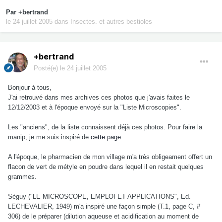
Par
+bertrand
le 24 juillet 2005
dans
Insectes. et autres bestioles
+bertrand
Posté(e)
le 24 juillet 2005
Bonjour à tous,
J'ai retrouvé dans mes archives ces photos que j'avais faites le
12/12/2003 et à l'époque envoyé sur la "Liste Microscopies".
Les "anciens", de la liste connaissent déjà ces photos. Pour faire la
manip, je me suis inspiré de
cette page
.
A l'époque, le pharmacien de mon village m'a très obligeament offert un
flacon de vert de métyle en poudre dans lequel il en restait quelques
grammes.
Séguy ("LE MICROSCOPE, EMPLOI ET APPLICATIONS", Ed.
LECHEVALIER, 1949) m'a inspiré une façon simple (T.1, page C, #
306) de le préparer (dilution aqueuse et acidification au moment de