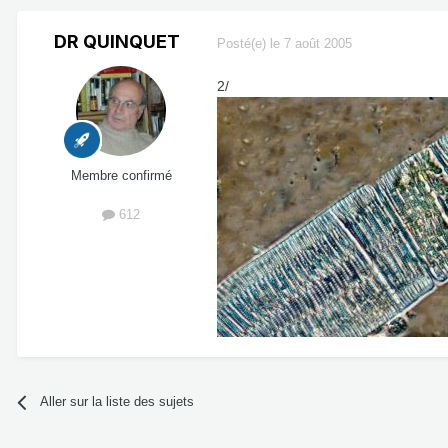
DR QUINQUET
Posté(e)
le 7 août 2005
2/
Membre confirmé
612
Aller sur la liste des sujets