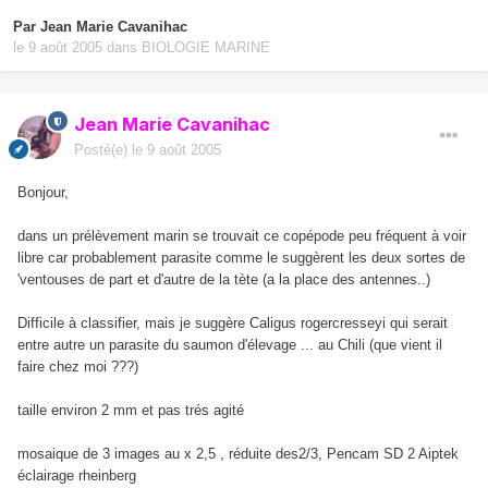
Par
Jean Marie Cavanihac
le 9 août 2005
dans
BIOLOGIE MARINE
Jean Marie Cavanihac
Posté(e)
le 9 août 2005
Bonjour,
dans un prélèvement marin se trouvait ce copépode peu fréquent à voir
libre car probablement parasite comme le suggèrent les deux sortes de
'ventouses de part et d'autre de la tète (a la place des antennes..)
Difficile à classifier, mais je suggère Caligus rogercresseyi qui serait
entre autre un parasite du saumon d'élevage ... au Chili (que vient il
faire chez moi ???)
taille environ 2 mm et pas trés agité
mosaique de 3 images au x 2,5 , réduite des2/3, Pencam SD 2 Aiptek
éclairage rheinberg