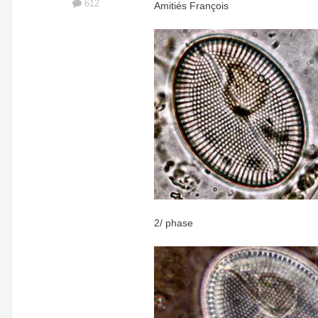
612
Amitiés François
2/ phase