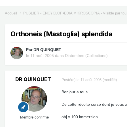
Accueil
PUBLIER - ENCYCLOPÆDIA MIKROSCOPIA - Visible par tou
Orthoneis (Mastoglia) splendida
Par
DR QUINQUET
le 11 août 2005
dans
Diatomées (Collections)
DR QUINQUET
Posté(e)
le 11 août 2005
(modifié)
Bonjour a tous
De cette récolte corse dont je vous 
obj x 100 immersion.
Membre confirmé