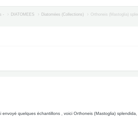
s -
DIATOMEES
Diatomées (Collections)
Orthoneis (Mastoglia) sple
ai envoyé quelques échantillons , voici Orthoneis (Mastoglia) splendida