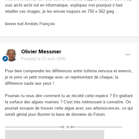
suis archi archi nul en informatique, expliquez moi pourquoi il faut
retailler ces images, je les envoie toujours en 750 x 562 jpeg .
bonne nuit Amitiés François
Olivier Messmer
Posté(e)
le 27 août 2005
Pour bien comprendre les différences entre Isthmia nervosa et enervis,
je te joins un petit montage avec un représentant de chaque, la
différence saute aux yeux !
Pourrais tu nous dire comment tu as récolté cette espèce ? En grattant
la surface des algues marines ? C'est très intéressant à connaître. On
pourrait essayer de trouver cette algue avec ses arborescences, ce qui
seraît génial pour illustrer la base de données du Forum.
--------------------------------------------=o :o o=--------------------------------------