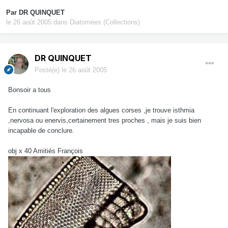
Par
DR QUINQUET
le 26 août 2005
dans
Diatomées (Collections)
DR QUINQUET
Posté(e)
le 26 août 2005
Bonsoir a tous
En continuant l'exploration des algues corses ,je trouve isthmia
,nervosa ou enervis,certainement tres proches , mais je suis bien
incapable de conclure.
obj x 40 Amitiés François