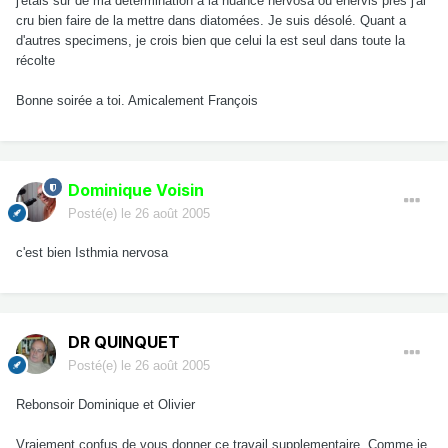
j'etais sur de ma determination a la nuance nervosa ou enervis pres j'ai
cru bien faire de la mettre dans diatomées. Je suis désolé. Quant a
d'autres specimens, je crois bien que celui la est seul dans toute la
récolte
Bonne soirée a toi. Amicalement François
Dominique Voisin
Posté(e)
le 26 août 2005
c'est bien Isthmia nervosa
DR QUINQUET
Posté(e)
le 26 août 2005
Rebonsoir Dominique et Olivier
Vraiement confus de vous donner ce travail supplementaire. Comme je