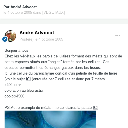
Par
André Advocat
le 4 octobre 2005
dans
[VEGETAUX]
André Advocat
Posté(e)
le 4 octobre 2005
Bonjour à tous
Chez les végétaux,les parois cellulaires forment des méats qui sont de
petits espaces situés aux "angles" formés par les cellules .Ces
espaces permettent les échanges gazeux dans les tissus.
Ici une cellule du parenchyme cortical d'un pétiole de feuille de lierre
(voir le sujet
ICI
)entourée par 7 cellules et donc par 7 méats
x40fluotar
coloration au bleu astra
coolpix4500
PS:Autre exemple de méats intercellulaires:la patate
ICI