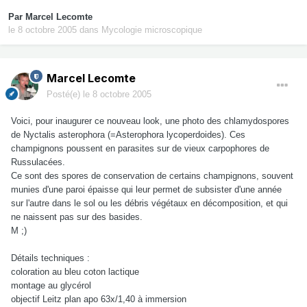
Par
Marcel Lecomte
le 8 octobre 2005
dans
Mycologie microscopique
Marcel Lecomte
Posté(e)
le 8 octobre 2005
Voici, pour inaugurer ce nouveau look, une photo des chlamydospores
de Nyctalis asterophora (=Asterophora lycoperdoides). Ces
champignons poussent en parasites sur de vieux carpophores de
Russulacées.
Ce sont des spores de conservation de certains champignons, souvent
munies d'une paroi épaisse qui leur permet de subsister d'une année
sur l'autre dans le sol ou les débris végétaux en décomposition, et qui
ne naissent pas sur des basides.
M ;)
Détails techniques :
coloration au bleu coton lactique
montage au glycérol
objectif Leitz plan apo 63x/1,40 à immersion