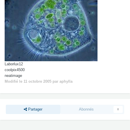
Laborlux12
coolpix4500
neatimage
Modifié
le 11 octobre 2005
par aphylla
Partager
Abonnés
0