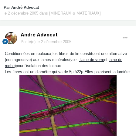
Par
André Advocat
le 2 décembre 2005
dans
[MINERAUX & MATERIAUX]
André Advocat
Posté(e)
le 2 décembre 2005
Conditionnées en rouleaux,les fibres de lin constituent une alternative
(non agressive) aux laines minérales(voir .
laine de verre
et
laine de
roche
)pour l'isolation des locaux.
Les fibres ont un diamètre qui va de 5µ à22µ.Elles polarisent la lumière.