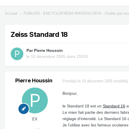
Accueil
PUBLIER - ENCYCLOPÆDIA MIKROSCOPIA - Visible par tou
Zeiss Standard 18
Par
Pierre Houssin
le 10 décembre 2005
dans
ZEISS
Pierre Houssin
Posté(e)
le 10 décembre 2005
(modifié)
Bonjour,
le Standard 18 est un
Standard 16
av
Le mien fait partie des derniers fabr
réglage d'intensité. Le Standard 16 q
EX
Je l'utilise avec les fameux oculair