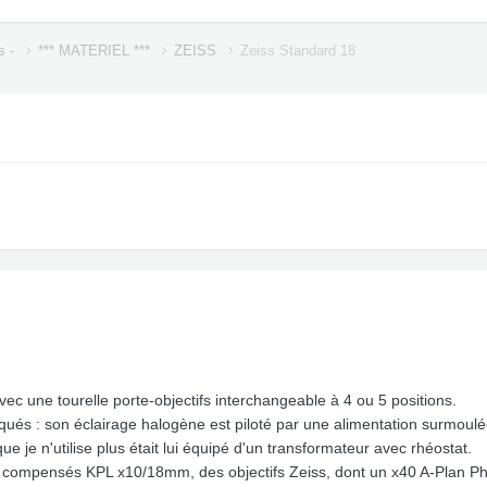
s -
*** MATERIEL ***
ZEISS
Zeiss Standard 18
ec une tourelle porte-objectifs interchangeable à 4 ou 5 positions.
iqués : son éclairage halogène est piloté par une alimentation surmoulée
ue je n'utilise plus était lui équipé d'un transformateur avec rhéostat.
es compensés KPL x10/18mm, des objectifs Zeiss, dont un x40 A-Plan Ph2