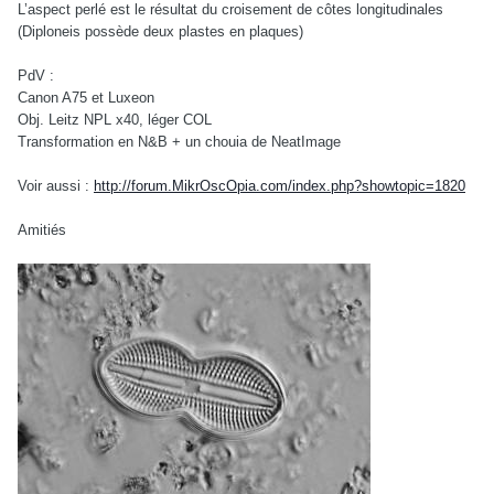
L’aspect perlé est le résultat du croisement de côtes longitudinales
(Diploneis possède deux plastes en plaques)
PdV :
Canon A75 et Luxeon
Obj. Leitz NPL x40, léger COL
Transformation en N&B + un chouia de NeatImage
Voir aussi :
http://forum.MikrOscOpia.com/index.php?showtopic=1820
Amitiés