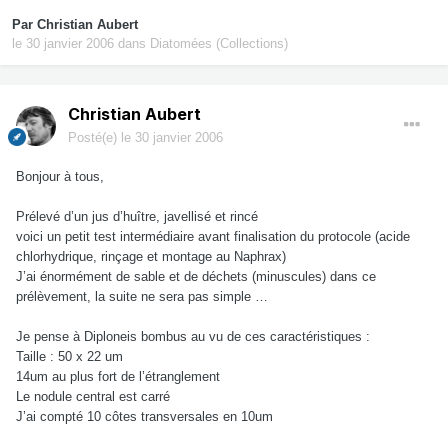
Par
Christian Aubert
le 30 janvier 2006
dans
Diatomées (Collections)
Christian Aubert
Posté(e)
le 30 janvier 2006
Bonjour à tous,
Prélevé d’un jus d’huître, javellisé et rincé
voici un petit test intermédiaire avant finalisation du protocole (acide
chlorhydrique, rinçage et montage au Naphrax)
J’ai énormément de sable et de déchets (minuscules) dans ce
prélèvement, la suite ne sera pas simple …
Je pense à Diploneis bombus au vu de ces caractéristiques :
Taille : 50 x 22 um
14um au plus fort de l’étranglement
Le nodule central est carré
J’ai compté 10 côtes transversales en 10um