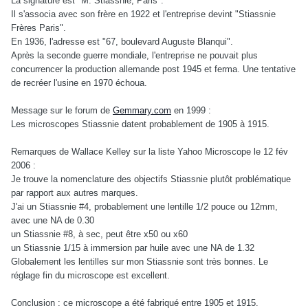
La signature est "M. Stiassnie, Paris".
Il s'associa avec son frère en 1922 et l'entreprise devint "Stiassnie
Frères Paris".
En 1936, l'adresse est "67, boulevard Auguste Blanqui".
Après la seconde guerre mondiale, l'entreprise ne pouvait plus
concurrencer la production allemande post 1945 et ferma. Une tentative
de recréer l'usine en 1970 échoua.
Message sur le forum de
Gemmary.com
en 1999 :
Les microscopes Stiassnie datent probablement de 1905 à 1915.
Remarques de Wallace Kelley sur la liste Yahoo Microscope le 12 fév
2006 :
Je trouve la nomenclature des objectifs Stiassnie plutôt problématique
par rapport aux autres marques.
J'ai un Stiassnie #4, probablement une lentille 1/2 pouce ou 12mm,
avec une NA de 0.30
un Stiassnie #8, à sec, peut être x50 ou x60
un Stiassnie 1/15 à immersion par huile avec une NA de 1.32
Globalement les lentilles sur mon Stiassnie sont très bonnes. Le
réglage fin du microscope est excellent.
Conclusion : ce microscope a été fabriqué entre 1905 et 1915.