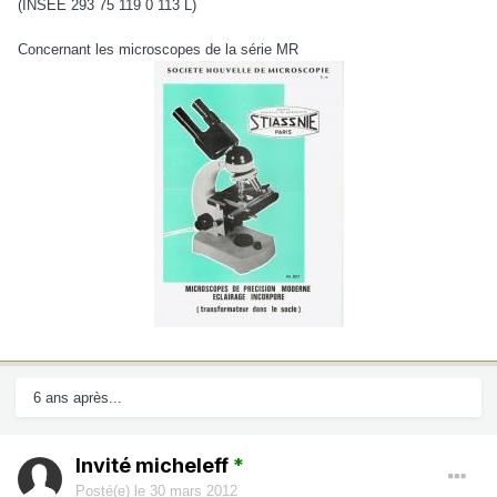
(INSEE 293 75 119 0 113 L)
Concernant les microscopes de la série MR
6 ans après...
Invité micheleff
*
Posté(e)
le 30 mars 2012