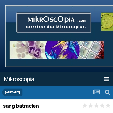
Mikroscopia
[ANIMAUX]
sang batracien