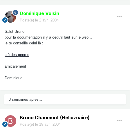
Dominique Voisin
Posté(e)
le 2 avril 2004
Salut Bruno,
pour la documentation il y a cequ'il faut sur le web...
je te conseille celui là :
clé des genres
amicalement
Dominique
3 semaines après...
Bruno Chaumont (Héliozoaire)
Posté(e)
le 19 avril 2004