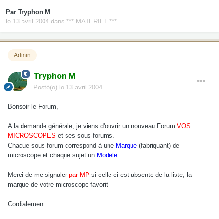
Par
Tryphon M
le 13 avril 2004
dans
*** MATERIEL ***
Admin
Tryphon M
Posté(e)
le 13 avril 2004
Bonsoir le Forum,
A la demande générale, je viens d'ouvrir un nouveau Forum
VOS
MICROSCOPES
et ses sous-forums.
Chaque sous-forum correspond à une
Marque
(fabriquant) de
microscope et chaque sujet un
Modèle
.
Merci de me signaler
par MP
si celle-ci est absente de la liste, la
marque de votre microscope favorit.
Cordialement.