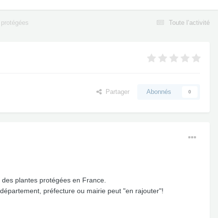
 protégées
Toute l’activité
Partager
Abonnés
0
ste des plantes protégées en France.
 département, préfecture ou mairie peut "en rajouter"!