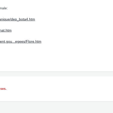
onale:
otanique/dep_bota4.htm
tnat.htm
ent.gou...egees/Flore.htm
nses.