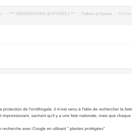
s -
*** OBSERVATIONS (EXPOSES ) ***
Pollens et Spores
Plantes
 protection de l'ornithogale, il m'est venu à l'idée de rechercher la li
t impressionant, sachant qu'il y a une liste nationale, mais que chaque
ne recherche avec Coogle en utlisant " plantes protégées"