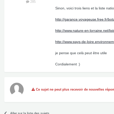
285
Sinon, voici trois liens et la liste nati
http://garance.voyageuse.free.fr/b
http://www.nature-en-lorraine.net/lis
http://www.pays-de-loire.environnem
je pense que celà peut être utile
Cordialement :)
Ce sujet ne peut plus recevoir de nouvelles répo
Aller sur la liste des sujets