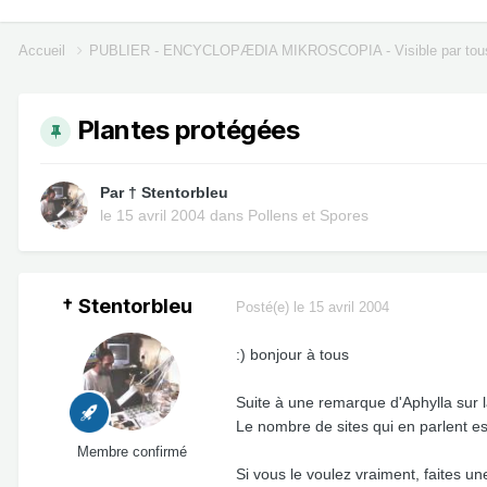
Accueil
PUBLIER - ENCYCLOPÆDIA MIKROSCOPIA - Visible par tou
Plantes protégées
Par
† Stentorbleu
le 15 avril 2004
dans
Pollens et Spores
† Stentorbleu
Posté(e)
le 15 avril 2004
:) bonjour à tous
Suite à une remarque d'Aphylla sur la
Le nombre de sites qui en parlent es
Membre confirmé
Si vous le voulez vraiment, faites u