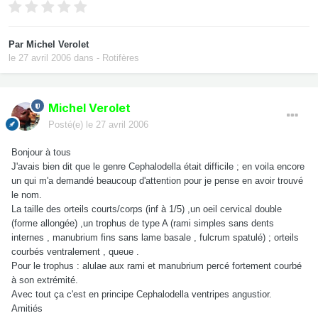
Par
Michel Verolet
le 27 avril 2006
dans
- Rotifères
Michel Verolet
Posté(e)
le 27 avril 2006
Bonjour à tous
J'avais bien dit que le genre Cephalodella était difficile ; en voila encore
un qui m'a demandé beaucoup d'attention pour je pense en avoir trouvé
le nom.
La taille des orteils courts/corps (inf à 1/5) ,un oeil cervical double
(forme allongée) ,un trophus de type A (rami simples sans dents
internes , manubrium fins sans lame basale , fulcrum spatulé) ; orteils
courbés ventralement , queue .
Pour le trophus : alulae aux rami et manubrium percé fortement courbé
à son extrémité.
Avec tout ça c'est en principe Cephalodella ventripes angustior.
Amitiés