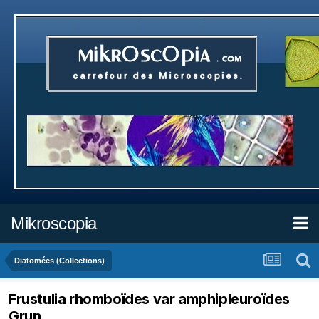
Mikroscopia
Diatomées (Collections)
Frustulia rhomboïdes var amphipleuroïdes
Grun