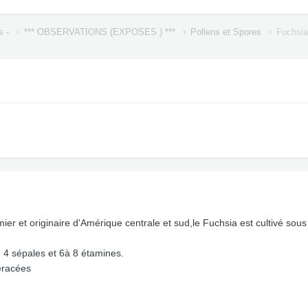
s -
*** OBSERVATIONS (EXPOSES ) ***
Pollens et Spores
Fuchsia
ier et originaire d'Amérique centrale et sud,le Fuchsia est cultivé sous
, 4 sépales et 6à 8 étamines.
heracées