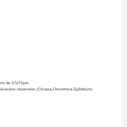
urent de 57à70µm.
othéracées observées (Circaea,Oenothera,Epilobium)