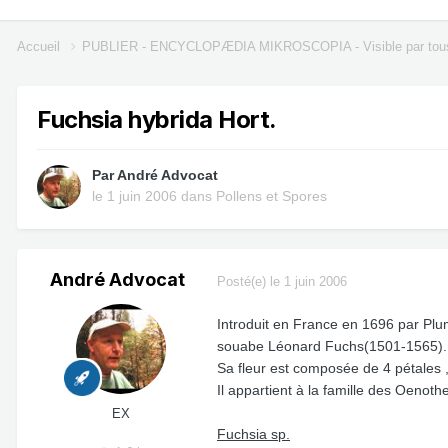
Accueil
PUBLIER - ENCYCLOPÆDIA MIKROSCOPIA - Visible par tou
Fuchsia hybrida Hort.
Par
André Advocat
le 1 juin 2006
dans
Pollens et Spores
André Advocat
Posté(e)
le 1 juin 2006
Introduit en France en 1696 par Plum
souabe Léonard Fuchs(1501-1565).
Sa fleur est composée de 4 pétales 
Il appartient à la famille des Oenot
EX
Fuchsia sp.