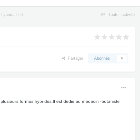
 hybrida Hort.
Toute l’activité
Partager
Abonnés
0
 plusieurs formes hybrides.Il est dédié au médecin -botaniste