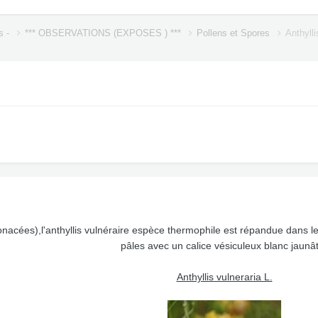
s -
*** OBSERVATIONS (EXPOSES ) ***
Pollens et Spores
Anthylli
onacées),l'anthyllis vulnéraire espèce thermophile est répandue dans le
pâles avec un calice vésiculeux blanc jaunâ
Anthyllis vulneraria L.