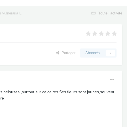
s vulneraria L.
Toute l’activité
Partager
Abonnés
0
s pelouses ,surtout sur calcaires.Ses fleurs sont jaunes,souvent
tre