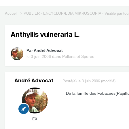
Accueil
PUBLIER - ENCYCLOPÆDIA MIKROSCOPIA - Visible par tou
Anthyllis vulneraria L.
Par
André Advocat
le 3 juin 2006
dans
Pollens et Spores
André Advocat
Posté(e)
le 3 juin 2006
(modifié)
De la famille des Fabacées(Papilli
EX