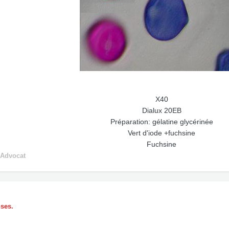
X40
Dialux 20EB
Préparation: gélatine glycérinée
Vert d'iode +fuchsine
Fuchsine
 Advocat
nses.