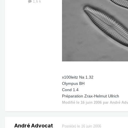
1,6 k
x100leitz Na 1.32
Olympus BH
Cond 1.4
Préparation Zrax-Helmut Ullrich
Modifié
le 16 juin 2006
par André Adv
André Advocat
Posté(e)
le 16 juin 2006