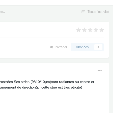
unow
Toute l’activité
Partager
Abonnés
0
rostrées.Ses stries (9à10/10µm)sont radiantes au centre et
ement de direction(ici cette strie est très étroite)