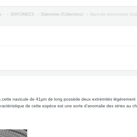
s -
DIATOMEES
Diatomées (Collections)
Navicula slesvicensis Gr
),cette navicule de 41µm de long possède deux extrémités légèrement 
ctéristique de cette espèce est une sorte d'anomalie des stries au chang