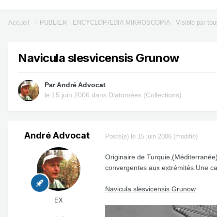
Accueil
PUBLIER - ENCYCLOPÆDIA MIKROSCOPIA - Visible par tou
Navicula slesvicensis Grunow
Par
André Advocat
le 15 juin 2006
dans
Diatomées (Collections)
André Advocat
Posté(e)
le 15 juin 2006
(modifié)
Originaire de Turquie,(Méditerranée
convergentes aux extrémités.Une cara
Navicula slesvicensis Grunow
EX