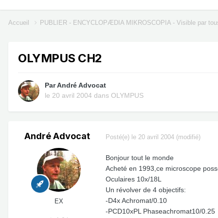
Accueil
PUBLIER - ENCYCLOPÆDIA MIKROSCOPIA - Visible par tou
OLYMPUS CH2
Par
André Advocat
le 20 avril 2004
dans
OLYMPUS
André Advocat
Posté(e)
le 20 avril 2004
(modifié)
Bonjour tout le monde
Acheté en 1993,ce microscope possè
Oculaires 10x/18L
Un révolver de 4 objectifs:
-D4x Achromat/0.10
EX
-PCD10xPL Phaseachromat10/0.25