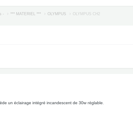
s -
*** MATERIEL ***
OLYMPUS
OLYMPUS CH2
de un éclairage intégré incandescent de 30w réglable.