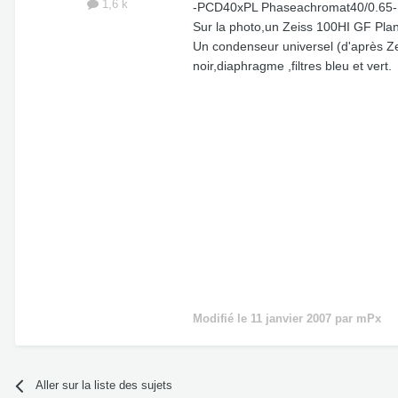
1,6 k
-PCD40xPL Phaseachromat40/0.65-
Sur la photo,un Zeiss 100HI GF Pla
Un condenseur universel (d'après Ze
noir,diaphragme ,filtres bleu et vert.
Modifié
le 11 janvier 2007
par mPx
Aller sur la liste des sujets