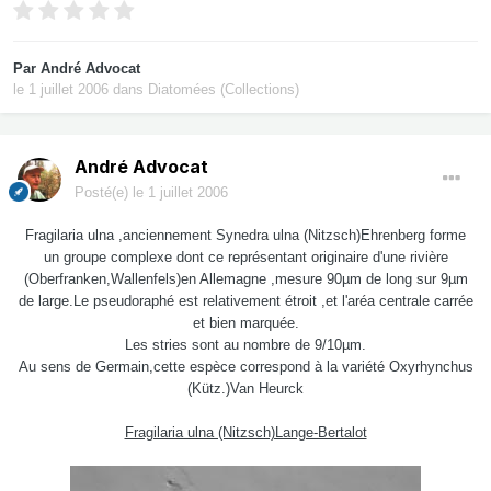
Par
André Advocat
le 1 juillet 2006
dans
Diatomées (Collections)
André Advocat
Posté(e)
le 1 juillet 2006
Fragilaria ulna ,anciennement Synedra ulna (Nitzsch)Ehrenberg forme
un groupe complexe dont ce représentant originaire d'une rivière
(Oberfranken,Wallenfels)en Allemagne ,mesure 90µm de long sur 9µm
de large.Le pseudoraphé est relativement étroit ,et l'aréa centrale carrée
et bien marquée.
Les stries sont au nombre de 9/10µm.
Au sens de Germain,cette espèce correspond à la variété Oxyrhynchus
(Kütz.)Van Heurck
Fragilaria ulna (Nitzsch)Lange-Bertalot