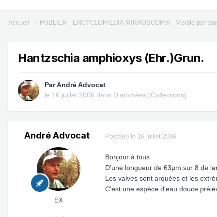
Accueil
PUBLIER - ENCYCLOPÆDIA MIKROSCOPIA - Visible par tou
Hantzschia amphioxys (Ehr.)Grun.
Par
André Advocat
le 16 juillet 2006
dans
Diatomées (Collections)
André Advocat
Posté(e)
le 16 juillet 2006
Bonjour à tous
D'une longueur de 63µm sur 8 de lar
Les valves sont arquées et les extré
C'est une espèce d'eau douce prélév
EX