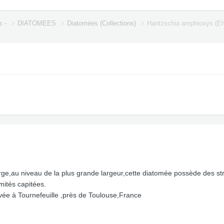
s -
DIATOMEES
Diatomées (Collections)
Hantzschia amphioxys (Eh
ge,au niveau de la plus grande largeur,cette diatomée possède des st
mités capitées.
ée à Tournefeuille ,près de Toulouse,France