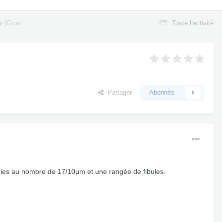
r.)Grun.
Toute l’activité
Partager
Abonnés
0
ries au nombre de 17/10µm et une rangée de fibules.