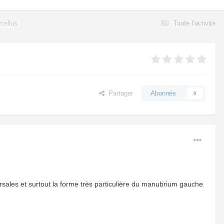
cellus
Toute l’activité
Partager
Abonnés
0
rsales et surtout la forme très particulière du manubrium gauche