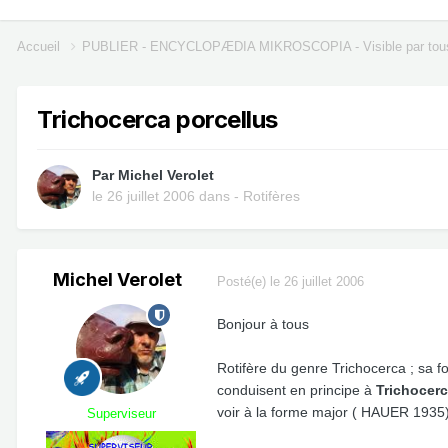
Accueil
PUBLIER - ENCYCLOPÆDIA MIKROSCOPIA - Visible par tou
Trichocerca porcellus
Par
Michel Verolet
le 26 juillet 2006
dans
- Rotifères
Michel Verolet
Posté(e)
le 26 juillet 2006
Bonjour à tous
Rotifère du genre Trichocerca ; sa f
conduisent en principe à
Trichocer
voir à la forme major ( HAUER 1935
Superviseur