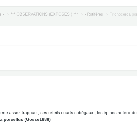
s -
*** OBSERVATIONS (EXPOSES ) ***
- Rotifères
Trichocerca por
orme assez trappue ; ses orteils courts subégaux ; les épines antéro-do
ca porcellus (Gosse1886)
)