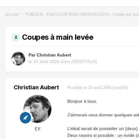
Accueil
PUBLIER - ENCYCLOPÆDIA MIKROSCOPIA - Visible par tou
Coupes à main levée
Par
Christian Aubert
le 14 août 2006
dans
[VEGETAUX]
Christian Aubert
Posté(e)
le 14 août 2006
(modifié)
Bonjour à tous,
J’aimerais vous donner quelques ast
L’idéal serait de posséder un (deux)
EX
Deux rasoirs si possible : un évidé 