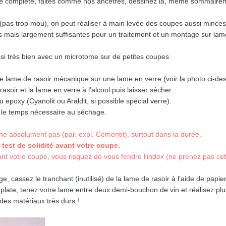
e complète, faites comme nos ancêtres, dessinez là, même sommairem
t (pas trop mou), on peut réaliser à main levée des coupes aussi minces
 mais largement suffisantes pour un traitement et un montage sur lam
ssi très bien avec un microtome sur de petites coupes.
une lame de rasoir mécanique sur une lame en verre (voir la photo ci-de
oir et la lame en verre à l’alcool puis laisser sécher.
 epoxy (Cyanolit ou Araldit, si possible spécial verre).
ez le temps nécessaire au séchage.
nne absolument pas (par. expl. Cementit), surtout dans la durée.
n test de solidité avant votre coupe.
ant votre coupe, vous risquez de vous fendre l’index (ne prenez pas c
ge, cassez le tranchant (inutilisé) de la lame de rasoir à l’aide de papie
 plate, tenez votre lame entre deux demi-bouchon de vin et réalisez plu
es matériaux très durs !