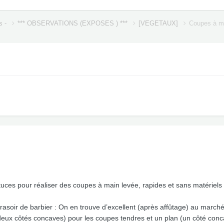
s -
*** OBSERVATIONS (EXPOSES ) ***
[VEGETAUX]
Coupes à m
uces pour réaliser des coupes à main levée, rapides et sans matériels
 rasoir de barbier : On en trouve d’excellent (après affûtage) au march
(deux côtés concaves) pour les coupes tendres et un plan (un côté conc