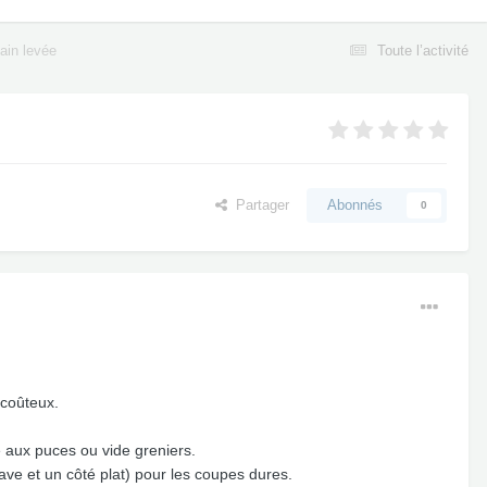
ain levée
Toute l’activité
Partager
Abonnés
0
 coûteux.
é aux puces ou vide greniers.
ave et un côté plat) pour les coupes dures.