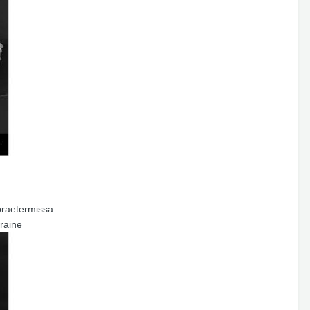
 praetermissa
graine