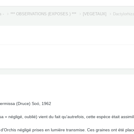
s -
*** OBSERVATIONS (EXPOSES ) ***
[VEGETAUX]
Dactylorhiz
termissa (Druce) Soó, 1962
= négligé, oublié) vient du fait qu'autrefois, cette espèce était assimi
 d'Orchis négligé prises en lumière transmise. Ces graines ont été pla