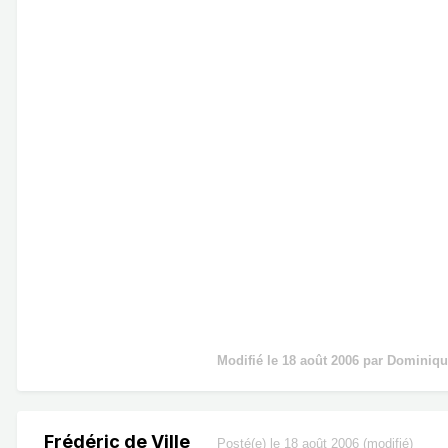
Modifié
le 18 août 2006
par Dominiqu
Frédéric de Ville
Posté(e)
le 18 août 2006
(modifié)