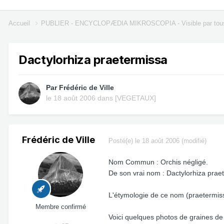
Accueil
PUBLIER - ENCYCLOPÆDIA MIKROSCOPIA - Visible par tou
Dactylorhiza praetermissa
Par
Frédéric de Ville
le 18 août 2006
dans
[VEGETAUX]
Frédéric de Ville
Posté(e)
le 18 août 2006
(modifié)
Nom Commun : Orchis négligé.
De son vrai nom : Dactylorhiza prae
L'étymologie de ce nom (praetermissa 
Membre confirmé
Voici quelques photos de graines de