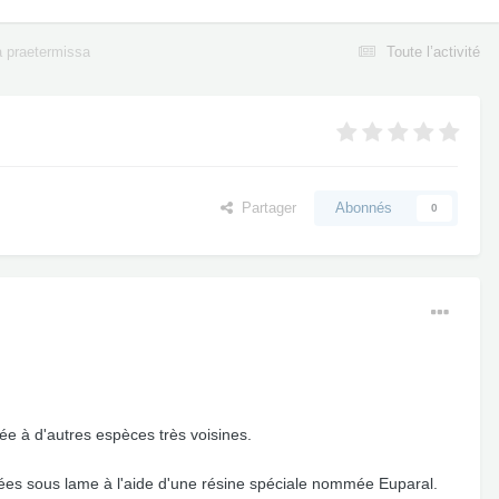
a praetermissa
Toute l’activité
Partager
Abonnés
0
lée à d'autres espèces très voisines.
cées sous lame à l'aide d'une résine spéciale nommée Euparal.