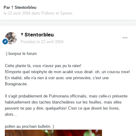
Par
† Stentorbleu
le 22 avril 2004
dans
Pollens et Spores
† Stentorbleu
Posté(e)
le 22 avril 2004
:) bonjour le forum
Cette plante là, vous n'avez pas pu la rater!
N'importe quel néophyte de mon acabit vous dirait: oh, un coucou rose!
En réalité, elle n'a rien à voir avec une primevère, c'est une
Boraginacée.
Il s'agit probablement de Pulmonaria officinalis, mais celle-ci présente
habituellement des taches blancheâtres sur les feuilles, mais elles
peuvent ne pas y être, quelquefois! C'est ce que disent les livres,
alors...
pollen au prochain bulletin :)