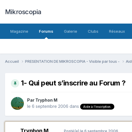
Mikroscopia
Magazine
Forums
Galerie
Clubs
Réseaux
Accueil
PRESENTATION DE MIKROSCOPIA - Visible par tous -
Aid
1- Qui peut s’inscrire au Forum ?
Par
Tryphon M
le 6 septembre 2006
dans
Aide à l'inscription.
Tryphon M
Posté(e)
le 6 septembre 2006