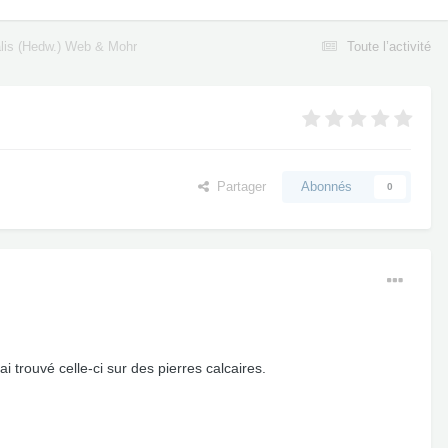
ralis (Hedw.) Web & Mohr
Toute l’activité
Partager
Abonnés
0
trouvé celle-ci sur des pierres calcaires.