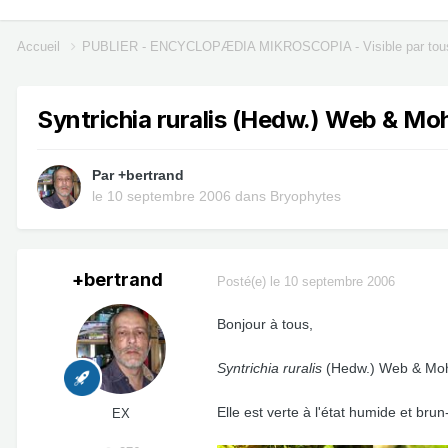
Accueil
PUBLIER - ENCYCLOPÆDIA MIKROSCOPIA - Visible par tou
Syntrichia ruralis (Hedw.) Web & Mo
Par
+bertrand
le 10 septembre 2006
dans
Bryophytes
+bertrand
Posté(e)
le 10 septembre 2006
Bonjour à tous,
Syntrichia ruralis
(Hedw.) Web & Mohr 
Elle est verte à l'état humide et brun-
EX