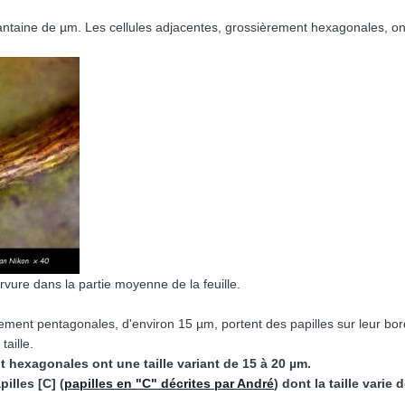
antaine de µm. Les cellules adjacentes, grossièrement hexagonales, ont
nervure dans la partie moyenne de la feuille.
rement pentagonales, d'environ 15 µm, portent des papilles sur leur bo
aille.
 hexagonales ont une taille variant de 15 à 20 µm.
illes [C] (
papilles en "C" décrites par André
) dont la taille varie 