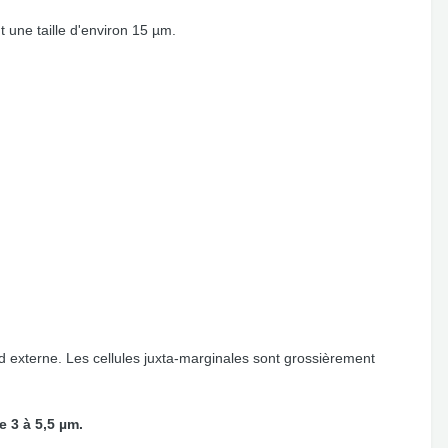
 une taille d'environ 15 µm.
rd externe. Les cellules juxta-marginales sont grossièrement
de 3 à 5,5 µm.