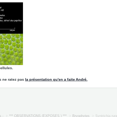
cellules.
s ne ratez pas
la présentation qu'en a faite André.
s -
*** OBSERVATIONS (EXPOSES ) ***
Bryophytes
Syntrichia ru