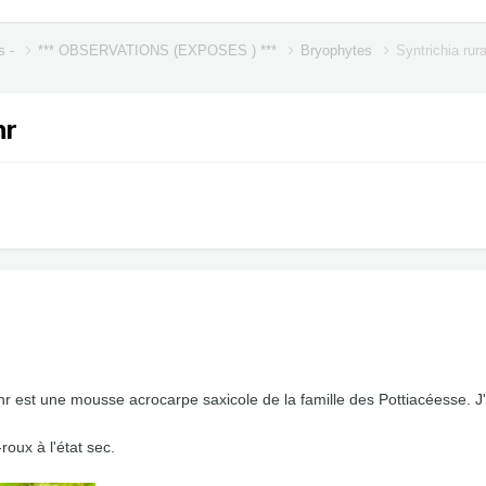
s -
*** OBSERVATIONS (EXPOSES ) ***
Bryophytes
Syntrichia ru
hr
est une mousse acrocarpe saxicole de la famille des Pottiacéesse. J'ai 
roux à l'état sec.