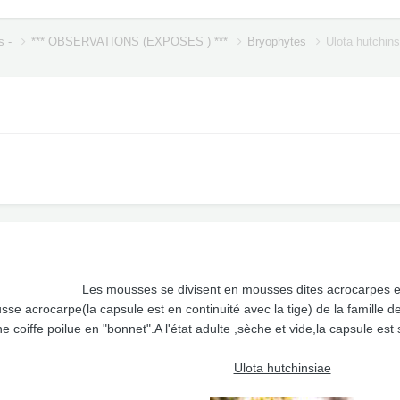
s -
*** OBSERVATIONS (EXPOSES ) ***
Bryophytes
Ulota hutchin
Les mousses se divisent en mousses dites acrocarpes e
se acrocarpe(la capsule est en continuité avec la tige) de la famille des
e coiffe poilue en "bonnet".A l'état adulte ,sèche et vide,la capsule est
Ulota hutchinsiae