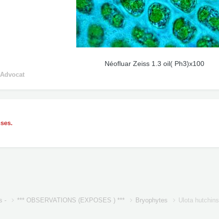
Néofluar Zeiss 1.3 oil( Ph3)x100
 Advocat
nses.
s -
*** OBSERVATIONS (EXPOSES ) ***
Bryophytes
Ulota hutchin