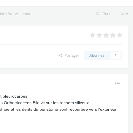
siae (Sm.)Hammar
Toute l’activité
Partager
Abonnés
0
t pleurocarpes
 Orthotricacées.Elle vit sur les rochers siliceux
 striée et les dents du péristome sont recourbée vers l'extérieur