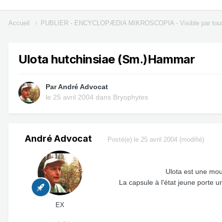
Accueil
PUBLIER - ENCYCLOPÆDIA MIKROSCOPIA - Visible par tou
Ulota hutchinsiae (Sm.)Hammar
Par
André Advocat
le 25 avril 2004
dans
Bryophytes
André Advocat
Posté(e)
le 25 avril 2004
(modifié)
Ulota est une mous
La capsule à l'état jeune porte un
EX