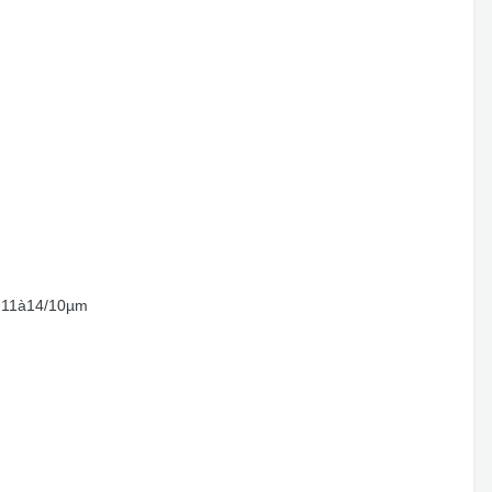
de 11à14/10µm