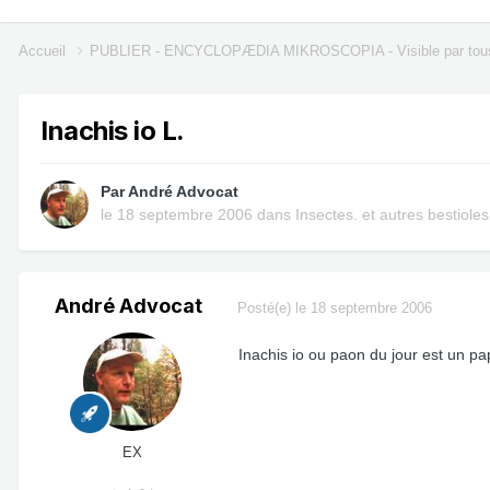
Accueil
PUBLIER - ENCYCLOPÆDIA MIKROSCOPIA - Visible par tou
Inachis io L.
Par
André Advocat
le 18 septembre 2006
dans
Insectes. et autres bestioles
André Advocat
Posté(e)
le 18 septembre 2006
Inachis io ou paon du jour est un pa
EX