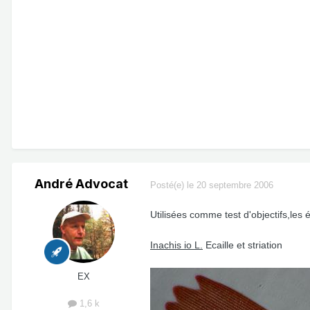
André Advocat
Posté(e)
le 20 septembre 2006
Utilisées comme test d'objectifs,les 
Inachis io L.
Ecaille et striation
EX
1,6 k