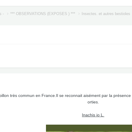
s -
*** OBSERVATIONS (EXPOSES ) ***
Insectes. et autres bestioles
pillon très commun en France.Il se reconnait aisément par la présence d
orties.
Inachis io L.