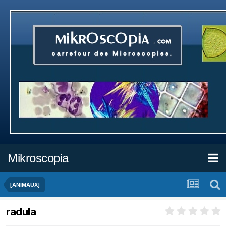
Mikroscopia
[ANIMAUX]
radula